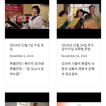
2024년 12월 1일 주일 특
2024년 11월 24일 추수
송
감사주일 속회별 찬양
December 3, 2024
November 24, 2024
특별찬양 / 베이직 성가대
감사속 기쁨속 벧엘속 사
특별찬양 – “곧 오소서 임
랑속 샬롬속 영광속 은혜
마누엘”
속 포도원속