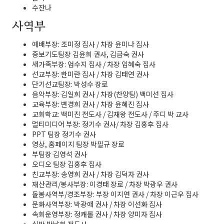
수잔나
사역부
예배부장: 조미정 집사 / 차장 윤미나 집사
중보기도팀장 김윤희 권사, 김금숙 권사
새가족부장: 엄수지 집사 / 차장 임혜숙 집사
선교부장: 한미란 집사 / 차장 김태연 권사
단기선교팀장: 박성수 장로
음악부장: 김일희 권사 / 차장(찬양팀) 백미선 집사
교육부장: 변경희 권사 / 차장 윤혜진 집사
교회학교: 백미진 전도사 / 김재왕 전도사 / 주디 박 교사
멀티미디어 부장: 정기수 권사/ 차장 김홍후 집사
PPT 팀장 정기수 권사
영상, 홈페이지 팀장 박필규 장로
부팀장 김영석 권사
오디오 팀장 김홍후 집사
친교부장: 송영희 권사 / 차장 김덕자 권사
재산관리/봉사부장: 이경태 장로 / 차장 박광우 권사
돌봄사역부/경조부장: 부장 이지연 권사 / 차장 이근우 집사
문화사역부장: 박광애 권사 / 차장 이선화 집사
속회운영부장: 정캐롤 권사 / 차장 양미자 집사