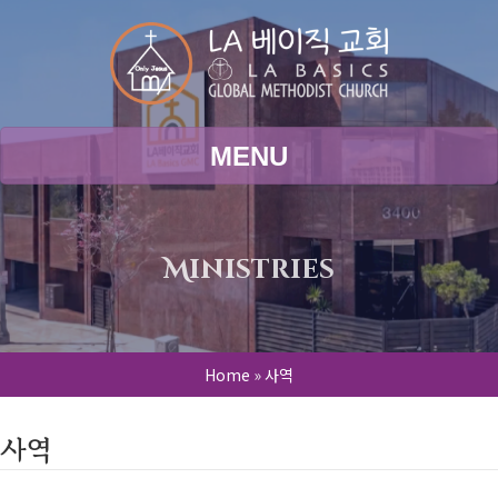
MENU
Ministries
Home
»
사역
사역