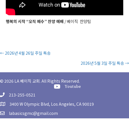
행복의 시작 “오직 예수” 찬양 예배
/ 베이직 찬양팀
Posts
← 2026년 4월 26일 주일 특송
2026년 5월 3일 주일 특송 →
navigation
© 2026 LA 베이직 교회. All Rights Reserved.
Youtube Channel
Youtube
213-255-0521
3400 W Olympic Blvd, Los Angeles, CA 90019
labasicsgmc@gmail.com