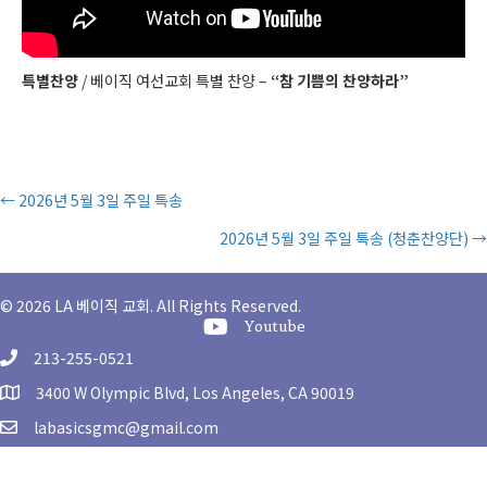
특별찬양
/ 베이직 여선교회 특별 찬양 –
“참 기쁨의 찬양하라”
Posts
← 2026년 5월 3일 주일 특송
2026년 5월 3일 주일 특송 (청춘찬양단) →
navigation
© 2026 LA 베이직 교회. All Rights Reserved.
Youtube Channel
Youtube
213-255-0521
3400 W Olympic Blvd, Los Angeles, CA 90019
labasicsgmc@gmail.com