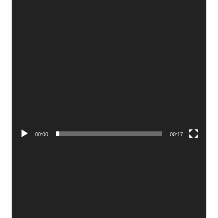
00:00
00:17
Video
Player