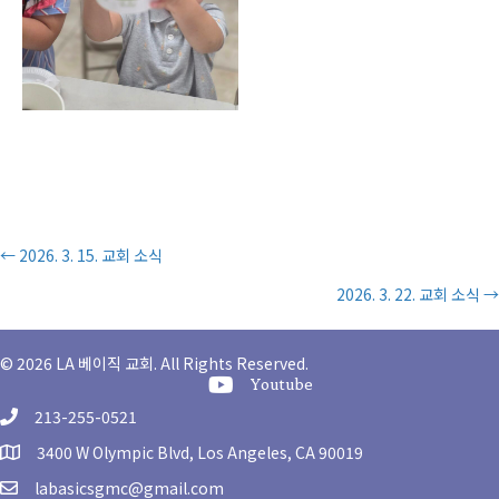
Posts
← 2026. 3. 15. 교회 소식
2026. 3. 22. 교회 소식 →
navigation
© 2026 LA 베이직 교회. All Rights Reserved.
Youtube Channel
Youtube
213-255-0521
3400 W Olympic Blvd, Los Angeles, CA 90019
labasicsgmc@gmail.com